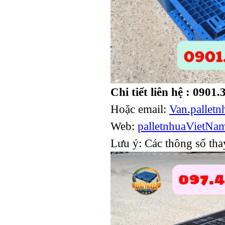
Pallet Nhựa Cũ
1000x1000x85mm Xám
Chi tiết liên hệ : 0901
Hoặc email:
Van.pallet
Web:
palletnhuaVietNa
Pallet Cốc
1200x1000x140mm Xanh Gù
Lưu ý: Các thông số thay
Mỹ