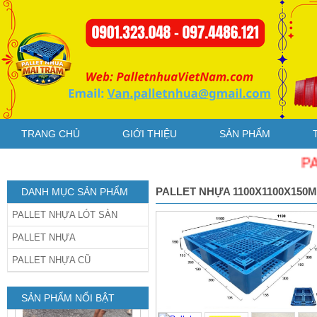
Pallet nhựa cũ
1200x1200x150mm chân
dằng xanh
TRANG CHỦ
GIỚI THIỆU
SẢN PHẨM
PALLET
PALLET NHỰA 1100X1100X150
DANH MỤC SẢN PHẨM
PALLET NHỰA LÓT SÀN
PALLET NHỰA
Pallet Nhựa Cũ
PALLET NHỰA CŨ
1000x1000x85mm Xám
SẢN PHẨM NỔI BẬT