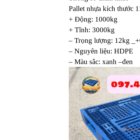
Pallet nhựa kích thước
+ Động: 1000kg
+ Tĩnh: 3000kg
Pallet nhựa cũ
1100x1100x150mm chân
– Trọng lượng: 12kg _
dằng Xanh
– Nguyên liệu: HDPE
– Màu sắc: xanh –đen
Pallet nhựa cũ
1200x1200x150mm chân
dằng xanh