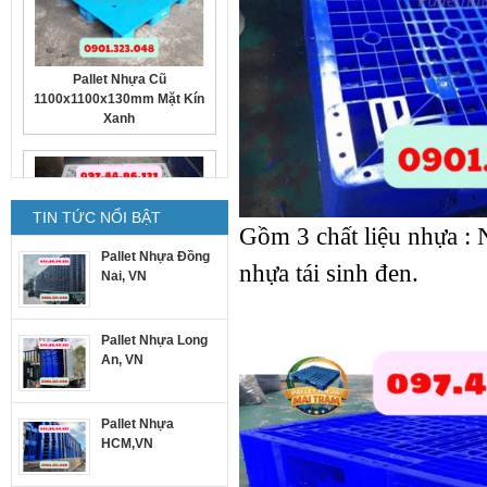
Pallet Nhựa Cũ
1100x1100x130mm Mặt Kín
Xanh
TIN TỨC NỔI BẬT
Gồm 3 chất liệu nhựa : 
Pallet Nhựa Đồng
nhựa tái sinh đen.
Pallet nhựa cũ
Nai, VN
1300x1100x150mm trắng
Pallet Nhựa Long
An, VN
Pallet Nhựa
HCM,VN
Pallet nhựa cũ