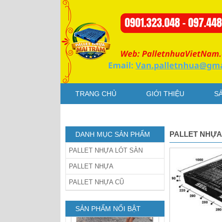
dằng Xanh
Pallet nhựa cũ
TRANG CHỦ
GIỚI THIỆU
S
1200x1200x150mm chân
dằng xanh
PALLET NHỰA
DANH MỤC SẢN PHẨM
PALLET NHỰA LÓT SÀN
PALLET NHỰA
PALLET NHỰA CŨ
Pallet Nhựa Cũ
1000x1000x85mm Xám
SẢN PHẨM NỔI BẬT