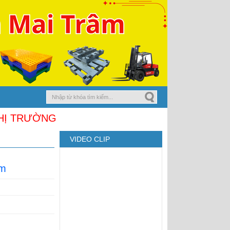
chân cốc
Vỉ nhựa 950x950x18mm
ƯỜNG
VIDEO CLIP
mm
Pallet nhựa cũ 1000x600x78
Xanh