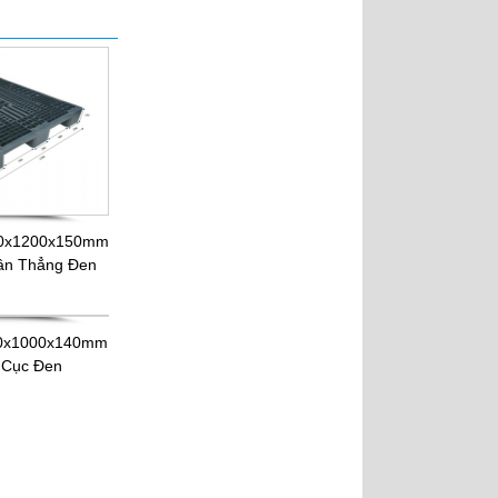
Pallet nhựa cũ 1000x600x78
Xanh
400x1200x150mm
hân Thẳng Đen
Pallet Nhựa Cũ
1100x1100x150mm Almax
Xanh Lá