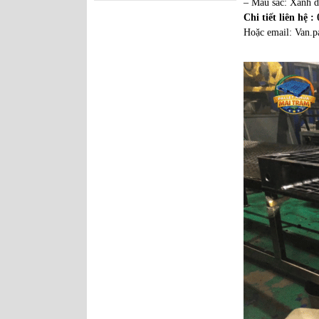
– Màu sắc: Xanh 
Pallet nhựa cũ
Chi tiết liên hệ 
1100x1100x140mm Xám cục
Hoặc email: Van.
gạch
Pallet nhựa
1000x600x35mm Mặt Kín
Pallet nhựa
1300x1100x130mm