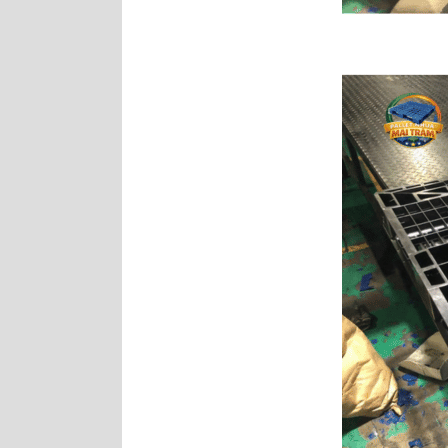
Pallet nhựa
1100x1100x140mm Chân
Cốc
Pallet nhựa
1000x600x100mm Mặt Lưới
Nguyên Sinh