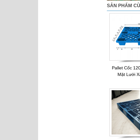
SẢN PHẨM CÙ
Pallet Nhựa Cũ
1000x1000x85mm Xám
Pallet Cốc 1
Mặt Lưới X
Pallet Cốc
1200x1000x140mm Xanh Gù
Mỹ