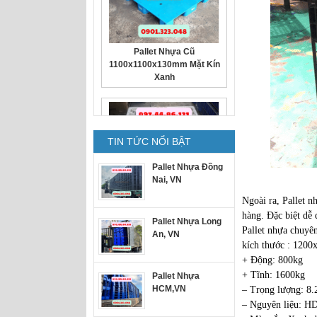
Pallet Nhựa Cũ
1100x1100x130mm Mặt Kín
Xanh
TIN TỨC NỔI BẬT
Pallet Nhựa Đồng
Nai, VN
Pallet nhựa cũ
Ngoài ra, Pallet 
1300x1100x150mm trắng
hàng. Đặc biệt dễ 
Pallet Nhựa Long
Pallet nhựa chuyê
An, VN
kích thước : 120
+ Động: 800kg
+ Tĩnh: 1600kg
Pallet Nhựa
HCM,VN
– Trọng lượng: 8.
– Nguyên liệu: H