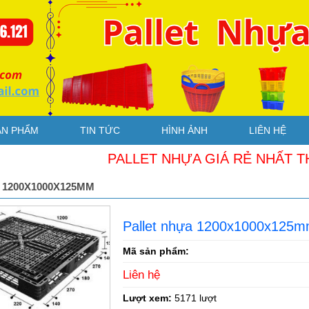
ẢN PHẨM
TIN TỨC
HÌNH ẢNH
LIÊN HỆ
PALLET NHỰA GIÁ RẺ NHẤT THỊ TR
 1200X1000X125MM
Pallet nhựa 1200x1000x125
Mã sản phẩm:
Liên hệ
Lượt xem:
5171 lượt