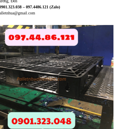
dương, Đen
: 0901.323.038 – 097.4486.121 (Zalo)
palletnhua@gmail.com