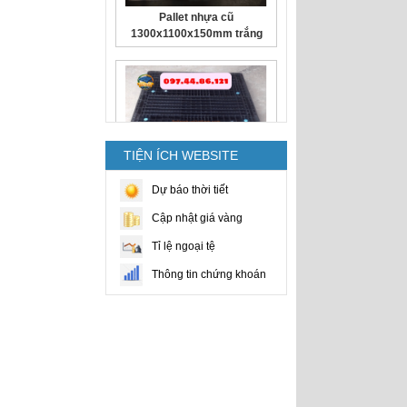
Pallet nhựa cũ
1300x1100x150mm trắng
TIỆN ÍCH WEBSITE
Pallet Nhựa Cũ
Dự báo thời tiết
1400x1100x100mm 2 Mặt
Cập nhật giá vàng
Đen
Tỉ lệ ngoại tệ
Thông tin chứng khoán
Pallet Nhựa Cũ
1100x1100x120mm Đen