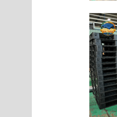
Pallet nhựa cũ
1100x1100x150mm chân
dằng Xanh
Pallet nhựa cũ
1200x1200x150mm chân
dằng xanh