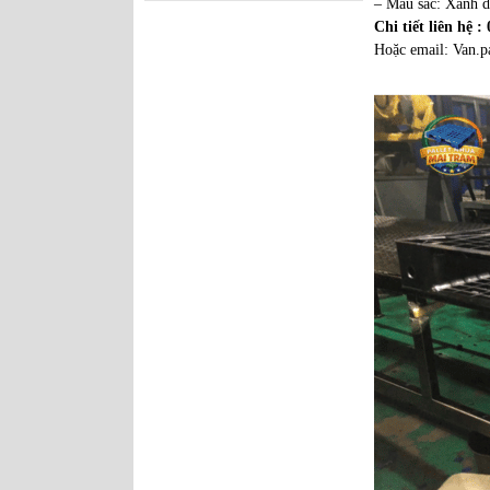
– Màu sắc: Xanh 
Chi tiết liên hệ 
Hoặc email: Van.
Pallet nhựa
1300x1100x130mm
Pallet nhựa
1100x1100x140mm Chân
Cốc