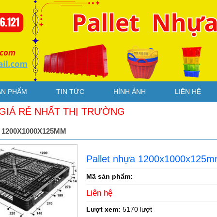
ẢN PHẨM
TIN TỨC
HÌNH ẢNH
LIÊN HỆ
 NHẤT THỊ TRƯỜNG
 1200X1000X125MM
Pallet nhựa 1200x1000x125
Mã sản phẩm:
Liên hệ
Lượt xem:
5170 lượt