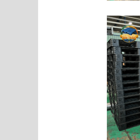
Pallet nhựa cũ
1200x1200x150mm chân
dằng xanh
Pallet Nhựa Cũ
1000x1000x85mm Xám
Pallet Cốc
1200x1000x140mm Xanh Gù