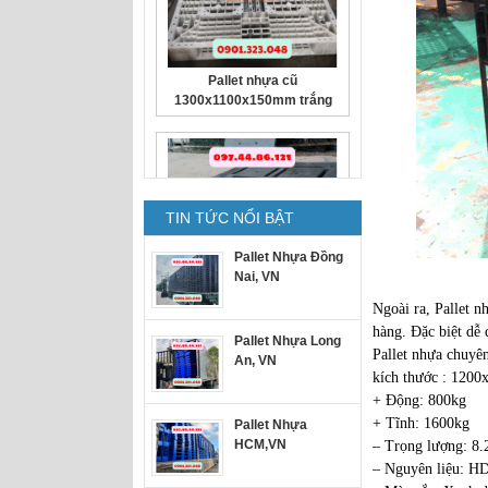
Pallet nhựa cũ
1100x1100x140mm Xám cục
gạch
TIN TỨC NỔI BẬT
Pallet Nhựa Đồng
Nai, VN
Ngoài ra, Pallet 
hàng. Đặc biệt dễ 
Pallet Nhựa Long
Pallet nhựa chuyê
An, VN
kích thước : 120
Pallet nhựa
+ Động: 800kg
1000x600x35mm Mặt Kín
+ Tĩnh: 1600kg
Pallet Nhựa
HCM,VN
– Trọng lượng: 8.
– Nguyên liệu: H