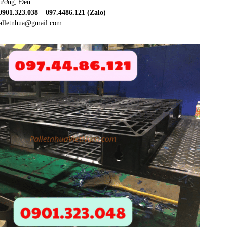
dương, Đen
: 0901.323.038 – 097.4486.121 (Zalo)
palletnhua@gmail.com