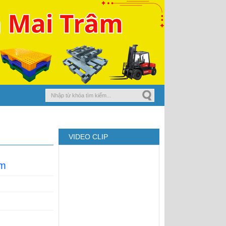
Pallet nhựa cũ 1000x600x78
Xanh
VIDEO CLIP
Pallet Nhựa Cũ
1100x1100x150mm Almax
mm
Xanh Lá