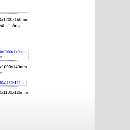
Pallet Nhựa Cũ
1100x1100x150mm Almax
Xanh Lá
200x1200x150mm
Pallet Nhựa Cũ
Chân Thẳng
1100x1100x130mm Mặt Kín
Xanh
00x1000x140mm
en
480x1130x125mm
Pallet Nhựa Cũ
1000x1000x130mm Mặt Kín