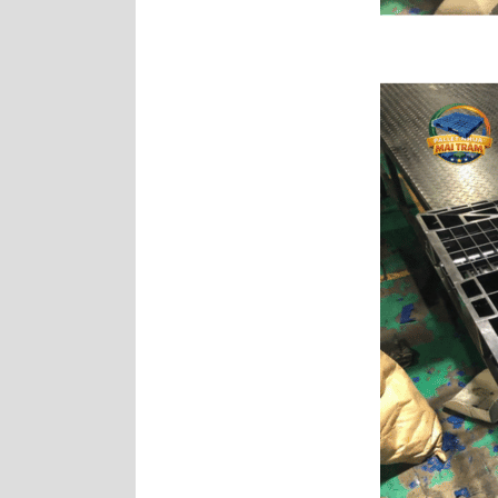
Pallet nhựa
1000x600x100mm Mặt Lưới
Nguyên Sinh
Pallet nhựa cũ
1100x1100x150mm chân
dằng Xanh