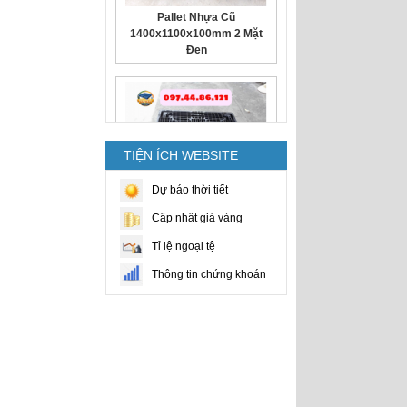
Đen
TIỆN ÍCH WEBSITE
Pallet Nhựa Cũ
1100x1100x120mm Đen
Dự báo thời tiết
Cập nhật giá vàng
Tỉ lệ ngoại tệ
Thông tin chứng khoán
Pallet nhựa cũ
1100x1100x140mm Xám cục
gạch