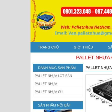
Pallet Nhựa Cũ
1000x1000x85mm Xám
TRANG CHỦ
GIỚI THIỆU
S
PALLET NHỰA GIÁ RẺ
Pallet Cốc
PALLET NHỰA
DANH MỤC SẢN PHẨM
1200x1000x140mm Xanh Gù
Mỹ
PALLET NHỰA LÓT SÀN
PALLET NHỰA
PALLET NHỰA CŨ
SẢN PHẨM NỔI BẬT