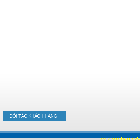
Pallet nhựa cũ
1100x1100x140mm Xám cục
gạch
Pallet nhựa
1000x600x35mm Mặt Kín
ĐỐI TÁC
KHÁCH HÀNG
Pallet nhựa
1300x1100x130mm
CHI NHÁNH CÔ