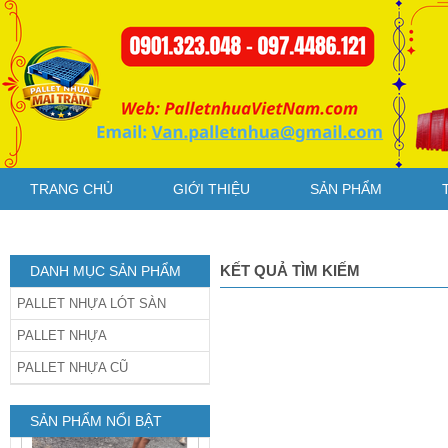
dằng Xanh
Pallet nhựa cũ
TRANG CHỦ
GIỚI THIỆU
SẢN PHẨM
1200x1200x150mm chân
dằng xanh
KẾT QUẢ TÌM KIẾM
DANH MỤC SẢN PHẨM
PALLET NHỰA LÓT SÀN
PALLET NHỰA
PALLET NHỰA CŨ
Pallet Nhựa Cũ
1000x1000x85mm Xám
SẢN PHẨM NỔI BẬT