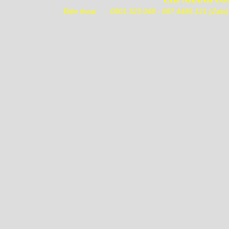
Điện thoại : 0901.323.048 - 097.4486
Pallet nhựa
1100x1100x140mm Chân
Cốc
Pallet nhựa
1000x600x100mm Mặt Lưới
Nguyên Sinh