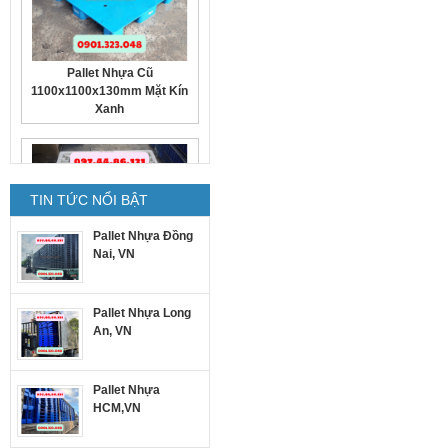
Pallet Nhựa Cũ
1100x1100x130mm Mặt Kín
Xanh
TIN TỨC NỔI BẬT
Pallet Nhựa Đồng
Nai, VN
Pallet nhựa cũ
1300x1100x150mm trắng
Pallet Nhựa Long
An, VN
Pallet Nhựa
HCM,VN