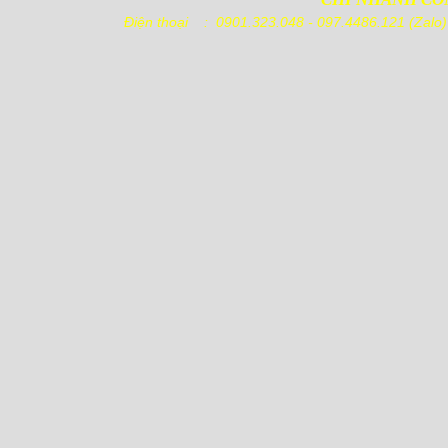
Điện thoại : 0901.323.048 - 097.4486
Pallet nhựa
1100x1100x140mm Chân
Cốc
Pallet nhựa
1000x600x100mm Mặt Lưới
Nguyên Sinh