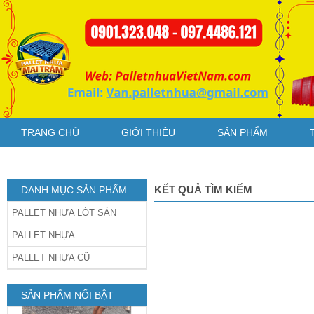
dằng Xanh
Pallet nhựa cũ
TRANG CHỦ
GIỚI THIỆU
SẢN PHẨM
1200x1200x150mm chân
dằng xanh
KẾT QUẢ TÌM KIẾM
DANH MỤC SẢN PHẨM
PALLET NHỰA LÓT SÀN
PALLET NHỰA
PALLET NHỰA CŨ
Pallet Nhựa Cũ
1000x1000x85mm Xám
SẢN PHẨM NỔI BẬT