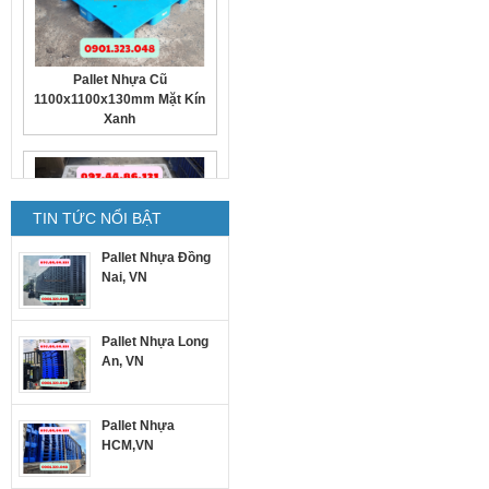
Pallet Nhựa Cũ
1100x1100x130mm Mặt Kín
Xanh
TIN TỨC NỔI BẬT
Pallet Nhựa Đồng
Nai, VN
Pallet nhựa cũ
1300x1100x150mm trắng
Pallet Nhựa Long
An, VN
Pallet Nhựa
HCM,VN