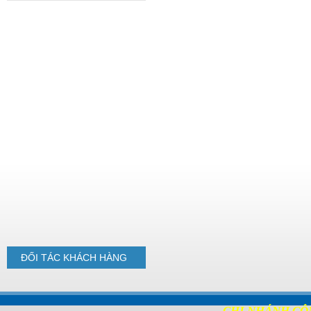
Pallet nhựa cũ
1100x1100x140mm Xám cục
gạch
Pallet nhựa
1000x600x35mm Mặt Kín
ĐỐI TÁC
KHÁCH HÀNG
Pallet nhựa
1300x1100x130mm
CHI NHÁNH CÔ