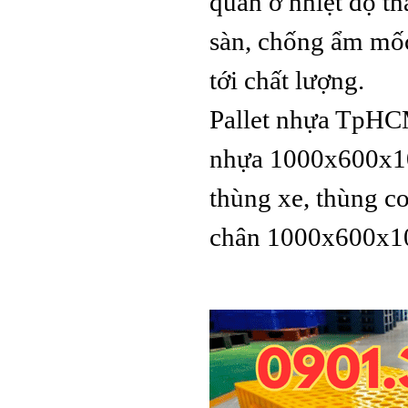
quản ở nhiệt độ thâ
Cốc
sàn, chống ẩm mô
tới chất lượng.
Pallet nhựa TpHCM 
nhựa 1000x600x1
Pallet nhựa
1000x600x100mm Mặt Lưới
thùng xe, thùng c
Nguyên Sinh
chân 1000x600x
Pallet nhựa cũ
1100x1100x150mm chân
dằng Xanh