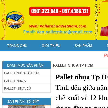
1200x1200x150mm chân
dằng xanh
TRANG CHỦ
GIỚI THIỆU
SẢN PHẨM
Pallet Nhựa Cũ
1000x1000x85mm Xám
PALLET 
PALLET NHỰA TP HCM
DANH MỤC SẢN PHẨM
PALLET NHỰA LÓT SÀN
Pallet nhựa Tp
PALLET NHỰA
Tính đến giữa nă
PALLET NHỰA CŨ
Pallet Cốc
chế xuất và 12 k
1200x1000x140mm Xanh Gù
Mỹ
SẢN PHẨM NỔI BẬT