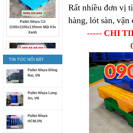
Rất nhiều đơn vị
hàng, lót sàn, vận
Pallet nhựa cũ
----- CHI TI
1300x1100x150mm trắng
TIN TỨC NỔI BẬT
Pallet Nhựa Đồng
Nai, VN
Pallet nhựa cũ
1100x1100x140mm Xám cục
Pallet Nhựa Long
gạch
An, VN
Pallet Nhựa
HCM,VN