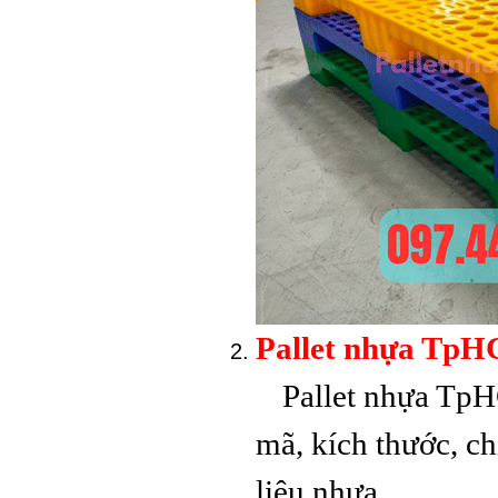
Pallet nhựa cũ
1200x1200x150mm chân
dằng xanh
Pallet nhựa TpH
Pallet nhựa TpHC
Pallet Nhựa Cũ
1000x1000x85mm Xám
mã, kích thước, chi
liệu nhựa,…