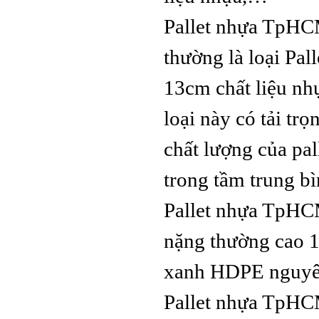
Pallet nhựa TpHCM k
thường là loại P
Pallet Cốc
1200x1000x140mm Xanh Gù
13cm chất liệu nh
Mỹ
loại này có tải tro
chất lượng của pa
trong tầm trung bi
Pallet nhựa TpHCM
nặng thường cao 1
xanh HDPE nguyên s
Pallet nhựa TpHCM lo