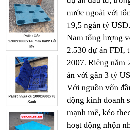
dự án đầu tư, tron
nước ngoài với tô
19,5 ngàn tỷ USD.
Nam tổng lượng vố
Pallet nhựa cũ 1000x600x78
Xanh
2.530 dự án FDI, 
2007. Riêng năm 20
án với gần 3 tỷ U
Với nguồn vốn đầ
Pallet Nhựa Cũ
động kinh doanh sa
1100x1100x130mm Mặt Kín
Xanh
mạnh mẽ, kéo the
hoạt động nhộn nh