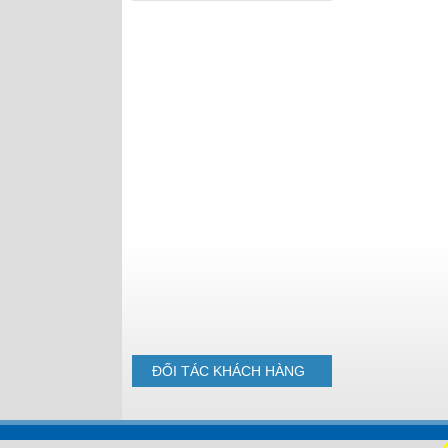
Pallet nhựa cũ
1100x1100x140mm Xám cục
gạch
Pallet nhựa
1000x600x35mm Mặt Kín
ĐỐI TÁC
KHÁCH HÀNG
Pallet nhựa
1300x1100x130mm