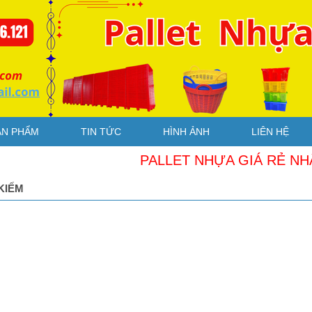
ẢN PHẨM
TIN TỨC
HÌNH ẢNH
LIÊN HỆ
PALLET NHỰA GIÁ RẺ NHẤT
KIẾM