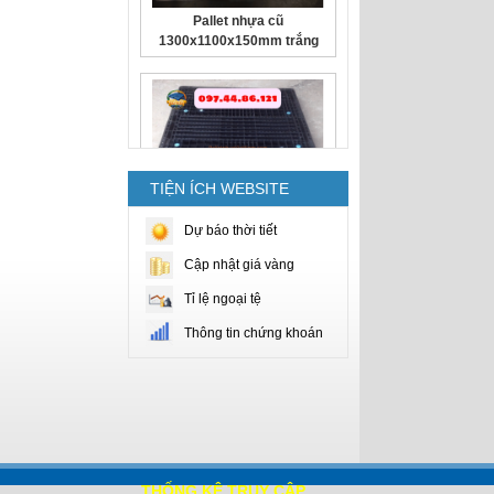
Pallet nhựa cũ
1300x1100x150mm trắng
TIỆN ÍCH WEBSITE
Pallet Nhựa Cũ
Dự báo thời tiết
1400x1100x100mm 2 Mặt
Cập nhật giá vàng
Đen
Tỉ lệ ngoại tệ
Thông tin chứng khoán
Pallet Nhựa Cũ
1100x1100x120mm Đen
THỐNG KÊ TRUY CẬP