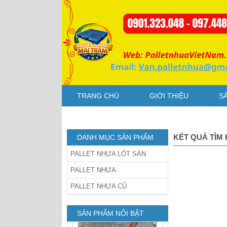
dằng Xanh
Pallet nhựa cũ
TRANG CHỦ
GIỚI THIỆU
S
1200x1200x150mm chân
dằng xanh
KẾT QUẢ TÌM 
DANH MỤC SẢN PHẨM
PALLET NHỰA LÓT SÀN
PALLET NHỰA
PALLET NHỰA CŨ
Pallet Nhựa Cũ
1000x1000x85mm Xám
SẢN PHẨM NỔI BẬT