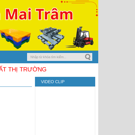
chân cốc
Vỉ nhựa 950x950x18mm
 THỊ TRƯỜNG
VIDEO CLIP
Pallet nhựa cũ 1000x600x78
Xanh